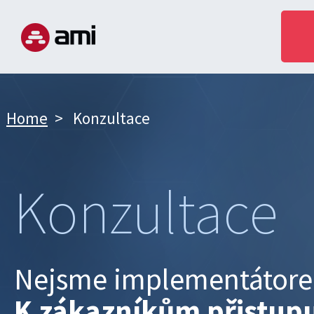
Home
>
Konzultace
P
PR
Konzultace
SLUŽB
P
Nejsme implementátorem
RE
K zákazníkům přistupu