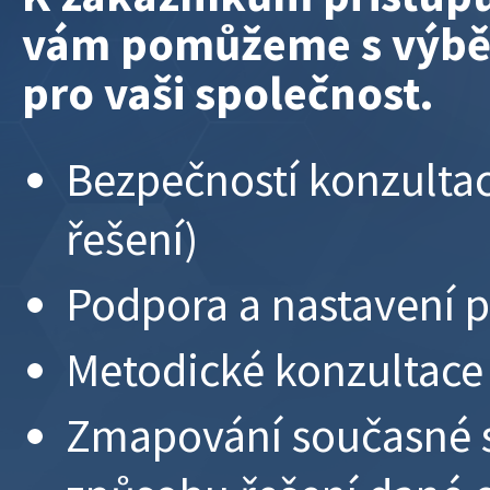
K
vám pomůžeme s výbě
pro vaši společnost.
Bezpečností konzultace
řešení)
Podpora a nastavení 
Metodické konzultace
Zmapování současné si