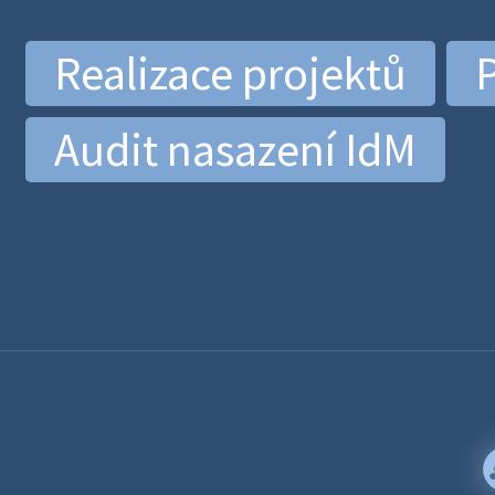
Realizace projektů
P
Audit nasazení IdM